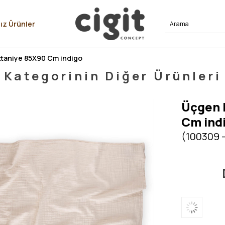
⭐⭐⭐⭐
ız Ürünler
ttaniye 85X90 Cm indigo
Kategorinin Diğer Ürünleri
Üçgen K
Cm ind
(100309 -