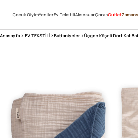
250.000'DEN FAZLA DEĞERLENDİRMEDE 5 ÜZERİNDEN 4.8 PUAN ALDI ⭐
Çocuk Giyim
Yeniler
Ev Tekstili
Aksesuar
Çorap
Outlet
Zamans
3 MİLYONDAN FAZLA MUTLU MÜŞTERİ ❤️ 10 MİLYON ÜRÜN
Anasayfa
EV TEKSTİLİ
Battaniyeler
Üçgen Köşeli Dört Kat Ba