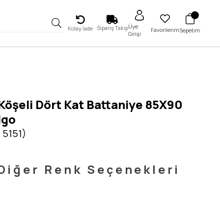
Üye
Sipariş Takip
Kolay İade
Favorilerim
Sepetim
Girişi
öşeli Dört Kat Battaniye 85X90
igo
 5151)
Diğer Renk Seçenekleri