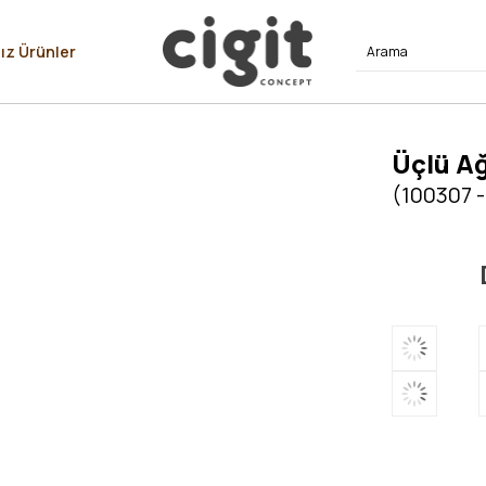
⭐⭐⭐⭐
ız Ürünler
Üçlü A
(100307 -