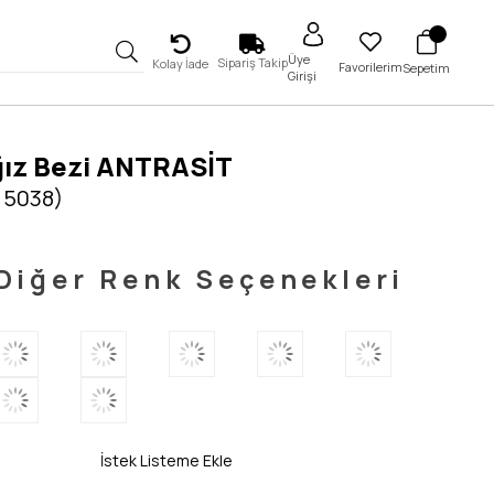
Üye
Sipariş Takip
Kolay İade
Favorilerim
Sepetim
Girişi
ğız Bezi ANTRASİT
 5038)
Diğer Renk Seçenekleri
İstek Listeme Ekle