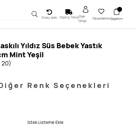
Üye
Sipariş Takip
Kolay İade
Favorilerim
Sepetim
Girişi
askılı Yıldız Süs Bebek Yastık
m Mint Yeşil
 20)
Diğer Renk Seçenekleri
İstek Listeme Ekle