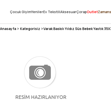
250.000'DEN FAZLA DEĞERLENDİRMEDE 5 ÜZERİNDEN 4.8 PUAN ALDI ⭐
Çocuk Giyim
Yeniler
Ev Tekstili
Aksesuar
Çorap
Outlet
Zamans
3 MİLYONDAN FAZLA MUTLU MÜŞTERİ ❤️ 10 MİLYON ÜRÜN
Anasayfa
Kategorisiz
Varak Baskılı Yıldız Süs Bebek Yastık 35X