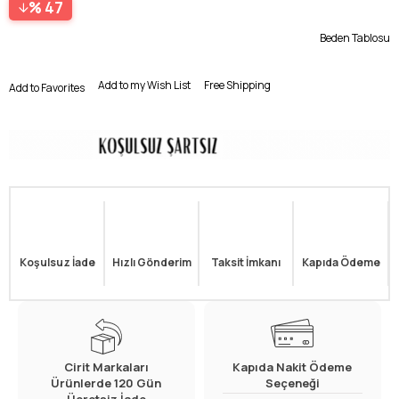
47
Beden Tablosu
Add to my Wish List
Free Shipping
Add to Favorites
Koşulsuz İade
Hızlı Gönderim
Taksit İmkanı
Kapıda Ödeme
Cirit Markaları
Kapıda Nakit Ödeme
Ürünlerde 120 Gün
Seçeneği