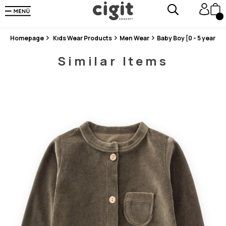
En Uygun Fiyat Garantisi !
300₺ ve Üzeri Alışverişlerde Kargo Ücretsiz !
Koşulsuz Şartsız İade İmkanı
Homepage
Kıds Wear Products
Men Wear
Baby Boy [0 - 5 years]
Similar Items