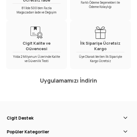
Ücretsiz İade
Farklı Ödeme Seçenekleri ile
Ödeme Kolaylığı
81 İlde 500’den Fazla
Mağazadan İade ve Değişim
Cigit Kalite ve
İlk Siparişe Ücretsiz
Güvencesi
Kargo
Yılda 2 Milyonun Üzerinde Kalite
Üye Olarak Verilen İlk Siparişte
ve Güvenlik Testi
Kargo Ücretsiz
Uygulamamızı İndirin
Cigit Destek
Popüler Kategoriler