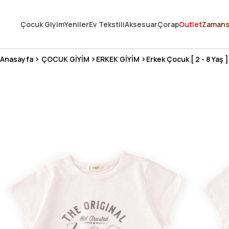
250.000'DEN FAZLA DEĞERLENDİRMEDE 5 ÜZERİNDEN 4.8 PUAN ALDI ⭐
Çocuk Giyim
Yeniler
Ev Tekstili
Aksesuar
Çorap
Outlet
Zamans
3 MİLYONDAN FAZLA MUTLU MÜŞTERİ ❤️ 10 MİLYON ÜRÜN
Anasayfa
ÇOCUK GİYİM
ERKEK GİYİM
Erkek Çocuk [ 2 - 8 Yaş ]