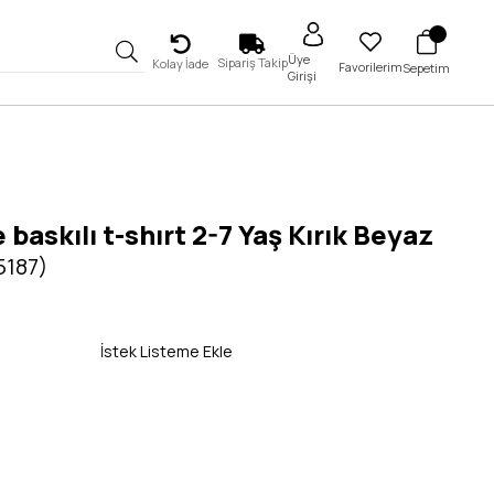
Üye
Sipariş Takip
Kolay İade
Favorilerim
Sepetim
Girişi
 baskılı t-shırt 2-7 Yaş Kırık Beyaz
5187)
İstek Listeme Ekle