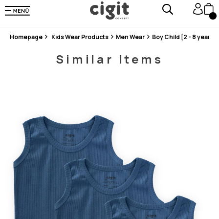
En Uygun Fiyat Garantisi !
300₺ ve Üzeri Alışverişlerde Kargo Ücretsiz !
Koşulsuz Şartsız İade İmkanı
Homepage
Kıds Wear Products
Men Wear
Boy Child [2 - 8 years]
Similar Items