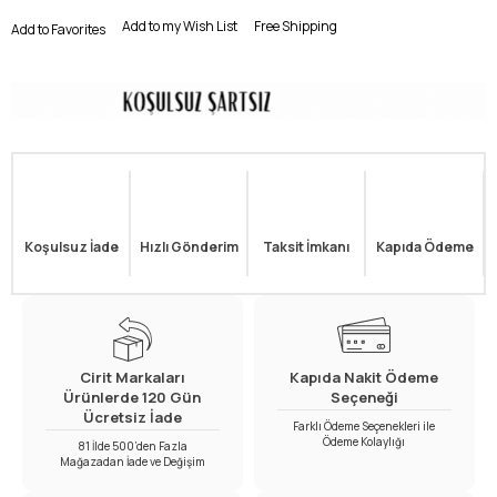
Add to my Wish List
Free Shipping
Add to Favorites
Koşulsuz İade
Hızlı Gönderim
Taksit İmkanı
Kapıda Ödeme
Cirit Markaları
Kapıda Nakit Ödeme
Ürünlerde 120 Gün
Seçeneği
Ücretsiz İade
Farklı Ödeme Seçenekleri ile
Ödeme Kolaylığı
81 İlde 500’den Fazla
Mağazadan İade ve Değişim