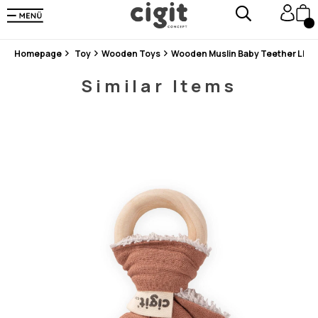
En Uygun Fiyat Garantisi !
300₺ ve Üzeri Alışverişlerde Kargo Ücretsiz !
Koşulsuz Şartsız İade İmkanı
Homepage
Toy
Wooden Toys
Wooden Muslin Baby Teether LI
Similar Items