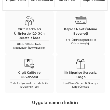
Koşulsuz İade
Hızlı Gönderim
Taksit İmkanı
Kapıda Ödeme
Cirit Markaları
Kapıda Nakit Ödeme
Ürünlerde 120 Gün
Seçeneği
Ücretsiz İade
Farklı Ödeme Seçenekleri ile
Ödeme Kolaylığı
81 İlde 500’den Fazla
Mağazadan İade ve Değişim
Cigit Kalite ve
İlk Siparişe Ücretsiz
Güvencesi
Kargo
Yılda 2 Milyonun Üzerinde Kalite
Üye Olarak Verilen İlk Siparişte
ve Güvenlik Testi
Kargo Ücretsiz
Uygulamamızı İndirin