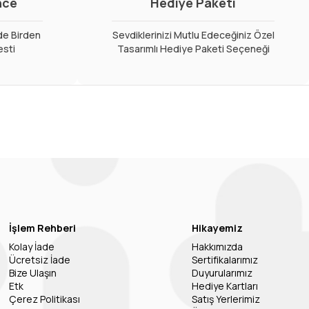
nce
Hediye Paketi
de Birden
Sevdiklerinizi Mutlu Edeceğiniz Özel
esti
Tasarımlı Hediye Paketi Seçeneği
İşlem Rehberi
Hikayemiz
Kolay İade
Hakkımızda
Ücretsiz İade
Sertifikalarımız
Bize Ulaşın
Duyurularımız
Etk
Hediye Kartları
Çerez Politikası
Satış Yerlerimiz