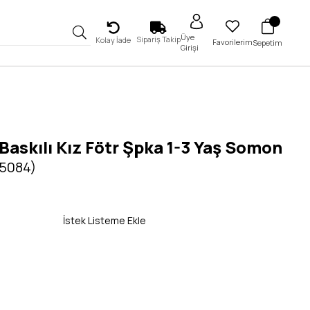
Üye
Sipariş Takip
Kolay İade
Favorilerim
Sepetim
Girişi
Baskılı Kız Fötr Şpka 1-3 Yaş Somon
 5084)
İstek Listeme Ekle