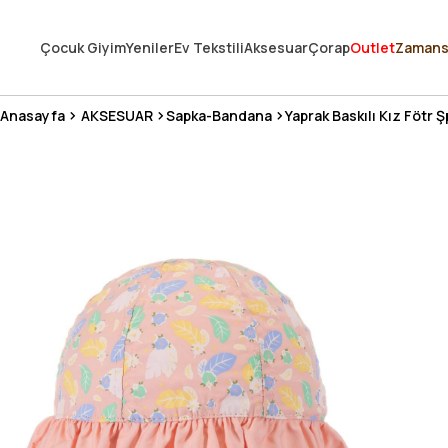
250.000'DEN FAZLA DEĞERLENDİRMEDE 5 ÜZERİNDEN 4.8 PUAN ALDI ⭐
Çocuk Giyim
Yeniler
Ev Tekstili
Aksesuar
Çorap
Outlet
Zamans
3 MİLYONDAN FAZLA MUTLU MÜŞTERİ ❤️ 10 MİLYON ÜRÜN
Anasayfa
AKSESUAR
Sapka-Bandana
Yaprak Baskılı Kız Fötr 