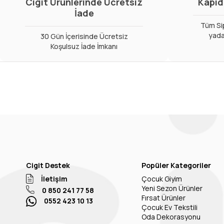
Cigit Ürünlerinde Ücretsiz
Kapıd
İade
Tüm Sip
yada
30 Gün İçerisinde Ücretsiz
Koşulsuz İade İmkanı
Cigit Destek
Popüler Kategoriler
İletişim
Çocuk Giyim
Yeni Sezon Ürünler
0 850 241 77 58
Fırsat Ürünler
0552 423 10 13
Çocuk Ev Tekstili
Oda Dekorasyonu