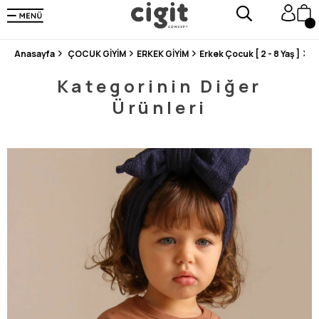
250.000'DEN FAZLA DEĞERLENDİRMEDE 5 ÜZERİNDEN 4.8 PUAN ALDI ⭐⭐⭐⭐⭐
3 MİLYONDAN FAZLA MUTLU MÜŞTERİ ❤️ 10 MİLYON ÜRÜN
Anasayfa
ÇOCUK GİYİM
ERKEK GİYİM
Erkek Çocuk [ 2 - 8 Yaş ]
S
Kategorinin Diğer
Ürünleri