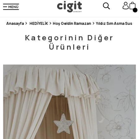
250.000'DEN FAZLA DEĞERLENDİRMEDE 5 ÜZERİNDEN 4.8 PUAN ALDI ⭐⭐⭐⭐⭐
3 MİLYONDAN FAZLA MUTLU MÜŞTERİ ❤️ 10 MİLYON ÜRÜN
Anasayfa
HEDİYELİK
Hoş Geldin Ramazan
Yıldız Sım Asma Sus St
Kategorinin Diğer
Ürünleri