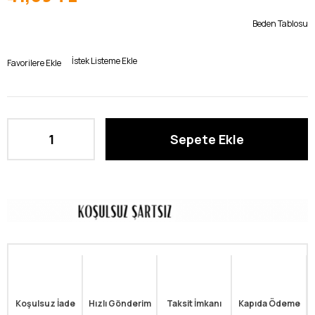
Beden Tablosu
İstek Listeme Ekle
Favorilere Ekle
Koşulsuz İade
Hızlı Gönderim
Taksit İmkanı
Kapıda Ödeme