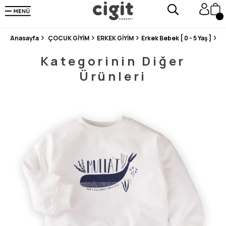
250.000'DEN FAZLA DEĞERLENDİRMEDE 5 ÜZERİNDEN 4.8 PUAN ALDI ⭐⭐⭐⭐⭐
3 MİLYONDAN FAZLA MUTLU MÜŞTERİ ❤️ 10 MİLYON ÜRÜN
Anasayfa
ÇOCUK GİYİM
ERKEK GİYİM
Erkek Bebek [ 0 - 5 Yaş ]
Be
Kategorinin Diğer
Ürünleri