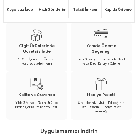
Koşulsuz İade
Hızlı Gönderim
Taksit İmkanı
Kapıda Ödeme
Cigit Ürünlerinde
Kapıda Ödeme
Ücretsiz İade
Seçeneği
30 Gün İçerisinde Ücretsiz
Tüm Siparişlerinide Kapıda Nakit
Koşulsuz İade İmkanı
yada Kredi Kartıyla Ödeme
Kalite ve Güvence
Hediye Paketi
Yılda 3 Milyona Yakın Üründe
Sevdiklerinizi Mutlu Edeceğiniz
Birden Çok Kalite Kontrol Testi
Özel Tasarımlı Hediye Paketi
Seçeneği
Uygulamamızı İndirin