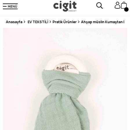
250.000'DEN FAZLA DEĞERLENDİRMEDE 5 ÜZERİNDEN 4.8 PUAN ALDI ⭐⭐⭐⭐⭐
3 MİLYONDAN FAZLA MUTLU MÜŞTERİ ❤️ 10 MİLYON ÜRÜN
Anasayfa
EV TEKSTİLİ
Pratik Ürünler
Ahşap müslin Kumaştan Diş Ka