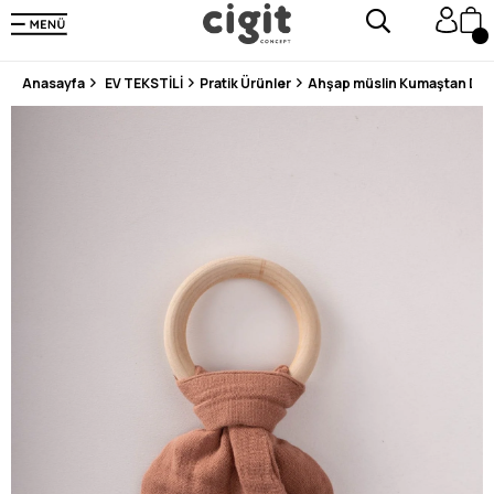
250.000'DEN FAZLA DEĞERLENDİRMEDE 5 ÜZERİNDEN 4.8 PUAN ALDI ⭐⭐⭐⭐⭐
3 MİLYONDAN FAZLA MUTLU MÜŞTERİ ❤️ 10 MİLYON ÜRÜN
Anasayfa
EV TEKSTİLİ
Pratik Ürünler
Ahşap müslin Kumaştan Diş K