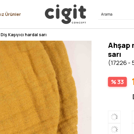
⭐⭐⭐⭐
ız Ürünler
iş Kaşıyıcı hardal sarı
Ahşap m
sarı
(17226 -
33