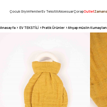
250.000'DEN FAZLA DEĞERLENDİRMEDE 5 ÜZERİNDEN 4.8 PUAN ALDI ⭐
Çocuk Giyim
Yeniler
Ev Tekstili
Aksesuar
Çorap
Outlet
Zamans
3 MİLYONDAN FAZLA MUTLU MÜŞTERİ ❤️ 10 MİLYON ÜRÜN
Anasayfa
EV TEKSTİLİ
Pratik Ürünler
Ahşap müslin Kumaştan D