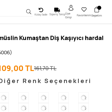
Üye
Sipariş Takip
Kolay İade
Favorilerim
Sepetim
Girişi
üslin Kumaştan Diş Kaşıyıcı hardal
 5006)
109,00 TL
161,70 TL
Diğer Renk Seçenekleri