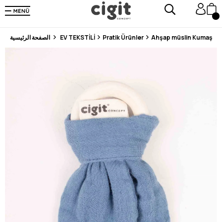
En Uygun Fiyat Garantisi !
300₺ ve Üzeri Alışverişlerde Kargo Ücretsiz !
Koşulsuz Şartsız İade İmkanı
Ahşap müslin Kumaştan 
Pratik Ürünler
EV TEKSTİLİ
الصفحة الرئيسية