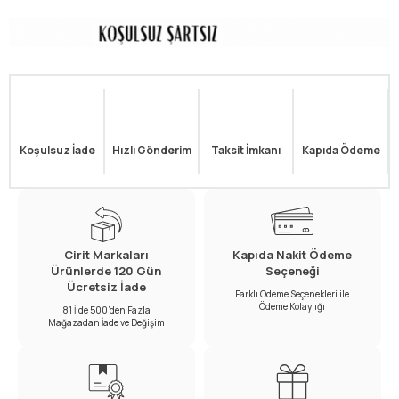
Koşulsuz İade
Hızlı Gönderim
Taksit İmkanı
Kapıda Ödeme
Cirit Markaları
Kapıda Nakit Ödeme
Ürünlerde 120 Gün
Seçeneği
Ücretsiz İade
Farklı Ödeme Seçenekleri ile
Ödeme Kolaylığı
81 İlde 500’den Fazla
Mağazadan İade ve Değişim