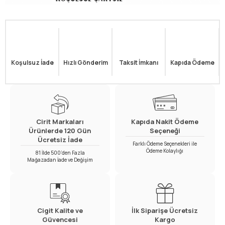
Koşulsuz İade
Hızlı Gönderim
Taksit İmkanı
Kapıda Ödeme
Cirit Markaları
Kapıda Nakit Ödeme
Ürünlerde 120 Gün
Seçeneği
Ücretsiz İade
Farklı Ödeme Seçenekleri ile
Ödeme Kolaylığı
81 İlde 500’den Fazla
Mağazadan İade ve Değişim
Cigit Kalite ve
İlk Siparişe Ücretsiz
Güvencesi
Kargo