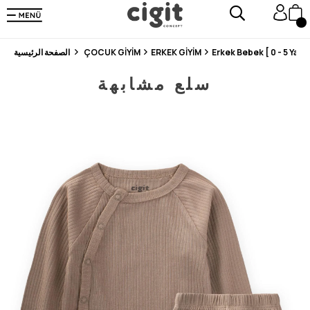
En Uygun Fiyat Garantisi !
300₺ ve Üzeri Alışverişlerde Kargo Ücretsiz !
Koşulsuz Şartsız İade İmkanı
Erkek Bebek [ 0 - 5 Yaş ]
ERKEK GİYİM
ÇOCUK GİYİM
الصفحة الرئيسية
سلع مشابهة