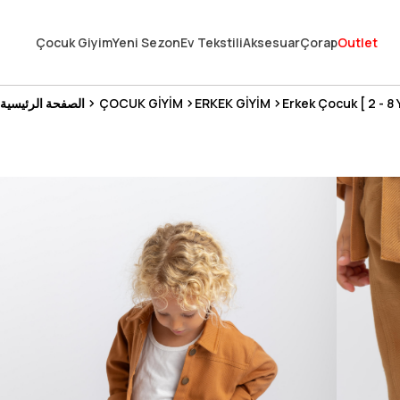
En Uygun Fiyat Garantisi !
Çocuk Giyim
Yeni Sezon
Ev Tekstili
Aksesuar
Çorap
Outlet
300₺ ve Üzeri Alışverişlerde Kargo Ücretsiz !
Koşulsuz Şartsız İade İmkanı
Erkek Çocuk [ 2 - 8 
ERKEK GİYİM
ÇOCUK GİYİM
الصفحة الرئيسية