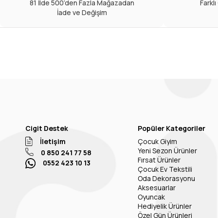
81 İlde 500’den Fazla Mağazadan
Farkl
İade ve Değişim
Cigit Destek
Popüler Kategoriler
İletişim
Çocuk Giyim
Yeni Sezon Ürünler
0 850 241 77 58
Fırsat Ürünler
0552 423 10 13
Çocuk Ev Tekstili
Oda Dekorasyonu
Aksesuarlar
Oyuncak
Hediyelik Ürünler
Özel Gün Ürünleri