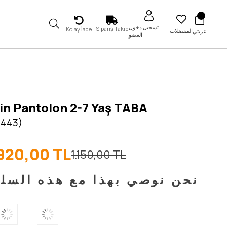
تسجيل دخول
Sipariş Takip
Kolay İade
المفضلات
عربتي
العضو
in Pantolon 2-7 Yaş TABA
5443)
920,00 TL
1.150,00 TL
نحن نوصي بهذا مع هذه السل