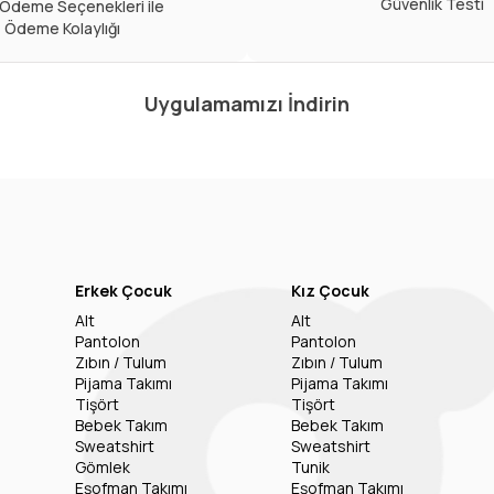
Güvenlik Testi
ı Ödeme Seçenekleri ile
Ödeme Kolaylığı
Uygulamamızı İndirin
Erkek Çocuk
Kız Çocuk
Alt
Alt
Pantolon
Pantolon
Zıbın / Tulum
Zıbın / Tulum
Pijama Takımı
Pijama Takımı
Tişört
Tişört
Bebek Takım
Bebek Takım
Sweatshirt
Sweatshirt
Gömlek
Tunik
Eşofman Takımı
Eşofman Takımı