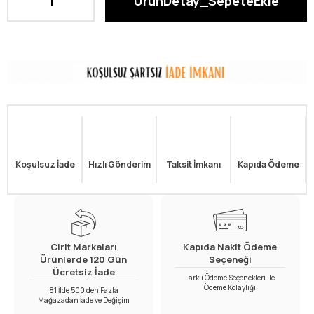
Koşulsuz İade
Hızlı Gönderim
Taksit İmkanı
Kapıda Ödeme
Cirit Markaları
Kapıda Nakit Ödeme
Ürünlerde 120 Gün
Seçeneği
Ücretsiz İade
Farklı Ödeme Seçenekleri ile
Ödeme Kolaylığı
81 İlde 500’den Fazla
Mağazadan İade ve Değişim