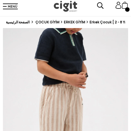
En Uygun Fiyat Garantisi !
300₺ ve Üzeri Alışverişlerde Kargo Ücretsiz !
Koşulsuz Şartsız İade İmkanı
Erkek Çocuk [ 2 - 8 Yaş ]
ERKEK GİYİM
ÇOCUK GİYİM
الصفحة الرئيسية