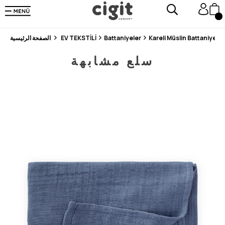
En Uygun Fiyat Garantisi !
300₺ ve Üzeri Alışverişlerde Kargo Ücretsiz !
Koşulsuz Şartsız İade İmkanı
Kareli Müslin Battaniye 
Battaniyeler
EV TEKSTİLİ
الصفحة الرئيسية
سلع مشابهة