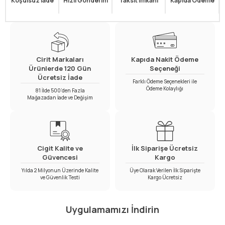
Koşulsuz İade
Hızlı Gönderim
Taksit İmkanı
Kapıda Ödeme
Cirit Markaları
Kapıda Nakit Ödeme
Ürünlerde 120 Gün
Seçeneği
Ücretsiz İade
Farklı Ödeme Seçenekleri ile
Ödeme Kolaylığı
81 İlde 500’den Fazla
Mağazadan İade ve Değişim
Cigit Kalite ve
İlk Siparişe Ücretsiz
Güvencesi
Kargo
Yılda 2 Milyonun Üzerinde Kalite
Üye Olarak Verilen İlk Siparişte
ve Güvenlik Testi
Kargo Ücretsiz
Uygulamamızı İndirin