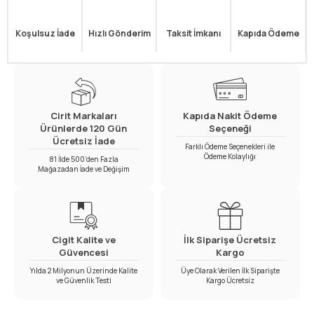
Koşulsuz İade
Hızlı Gönderim
Taksit İmkanı
Kapıda Ödeme
Cirit Markaları
Kapıda Nakit Ödeme
Ürünlerde 120 Gün
Seçeneği
Ücretsiz İade
Farklı Ödeme Seçenekleri ile
Ödeme Kolaylığı
81 İlde 500’den Fazla
Mağazadan İade ve Değişim
Cigit Kalite ve
İlk Siparişe Ücretsiz
Güvencesi
Kargo
Yılda 2 Milyonun Üzerinde Kalite
Üye Olarak Verilen İlk Siparişte
ve Güvenlik Testi
Kargo Ücretsiz