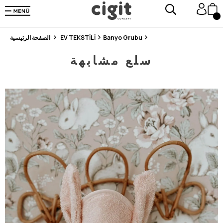
En Uygun Fiyat Garantisi !
300₺ ve Üzeri Alışverişlerde Kargo Ücretsiz !
Koşulsuz Şartsız İade İmkanı
Banyo Grubu
EV TEKSTİLİ
الصفحة الرئيسية
سلع مشابهة