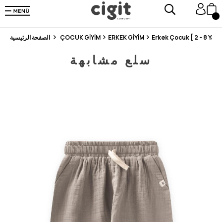
En Uygun Fiyat Garantisi !
300₺ ve Üzeri Alışverişlerde Kargo Ücretsiz !
Koşulsuz Şartsız İade İmkanı
Erkek Çocuk [ 2 - 8 Yaş ]
ERKEK GİYİM
ÇOCUK GİYİM
الصفحة الرئيسية
سلع مشابهة