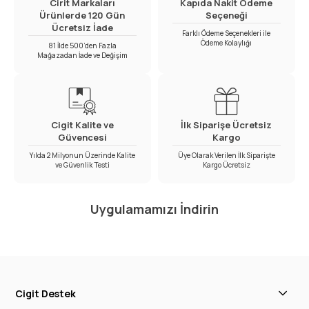
Cirit Markaları
Kapıda Nakit Ödeme
Ürünlerde 120 Gün
Seçeneği
Ücretsiz İade
Farklı Ödeme Seçenekleri ile
Ödeme Kolaylığı
81 İlde 500’den Fazla
Mağazadan İade ve Değişim
Cigit Kalite ve
İlk Siparişe Ücretsiz
Güvencesi
Kargo
Yılda 2 Milyonun Üzerinde Kalite
Üye Olarak Verilen İlk Siparişte
ve Güvenlik Testi
Kargo Ücretsiz
Uygulamamızı İndirin
Cigit Destek