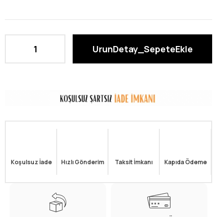
Koşulsuz İade
Hızlı Gönderim
Taksit İmkanı
Kapıda Ödeme