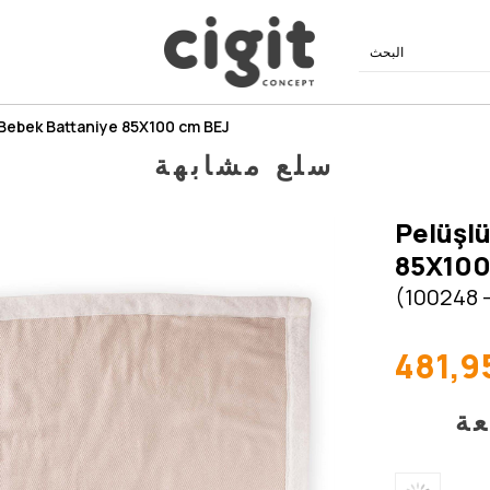
Bebek Battaniye 85X100 cm BEJ
سلع مشابهة
Pelüşlü
85X100
(100248 -
481,9
عة