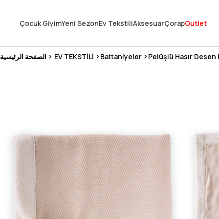
En Uygun Fiyat Garantisi !
Çocuk Giyim
Yeni Sezon
Ev Tekstili
Aksesuar
Çorap
Outlet
300₺ ve Üzeri Alışverişlerde Kargo Ücretsiz !
Koşulsuz Şartsız İade İmkanı
Pelüşlü Hasır Desen 
Battaniyeler
EV TEKSTİLİ
الصفحة الرئيسية