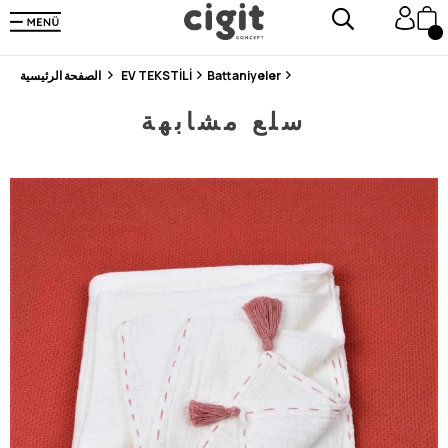
En Uygun Fiyat Garantisi !
300₺ ve Üzeri Alışverişlerde Kargo Ücretsiz !
Koşulsuz Şartsız İade İmkanı
Battaniyeler
EV TEKSTİLİ
الصفحة الرئيسية
سلع مشابهة