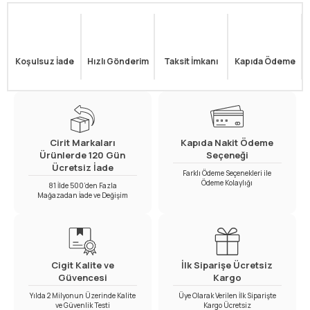
Koşulsuz İade
Hızlı Gönderim
Taksit İmkanı
Kapıda Ödeme
Cirit Markaları
Kapıda Nakit Ödeme
Ürünlerde 120 Gün
Seçeneği
Ücretsiz İade
Farklı Ödeme Seçenekleri ile
Ödeme Kolaylığı
81 İlde 500’den Fazla
Mağazadan İade ve Değişim
Cigit Kalite ve
İlk Siparişe Ücretsiz
Güvencesi
Kargo
Yılda 2 Milyonun Üzerinde Kalite
Üye Olarak Verilen İlk Siparişte
ve Güvenlik Testi
Kargo Ücretsiz