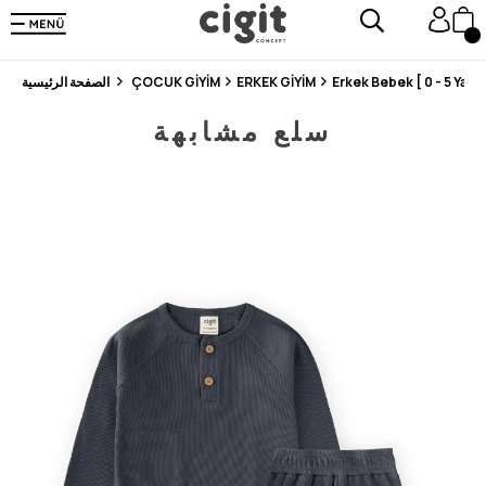
En Uygun Fiyat Garantisi !
300₺ ve Üzeri Alışverişlerde Kargo Ücretsiz !
Koşulsuz Şartsız İade İmkanı
Erkek Bebek [ 0 - 5 Yaş ]
ERKEK GİYİM
ÇOCUK GİYİM
الصفحة الرئيسية
سلع مشابهة