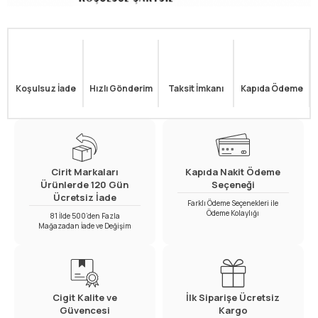
Koşulsuz İade
Hızlı Gönderim
Taksit İmkanı
Kapıda Ödeme
Cirit Markaları
Kapıda Nakit Ödeme
Ürünlerde 120 Gün
Seçeneği
Ücretsiz İade
Farklı Ödeme Seçenekleri ile
Ödeme Kolaylığı
81 İlde 500’den Fazla
Mağazadan İade ve Değişim
Cigit Kalite ve
İlk Siparişe Ücretsiz
Güvencesi
Kargo