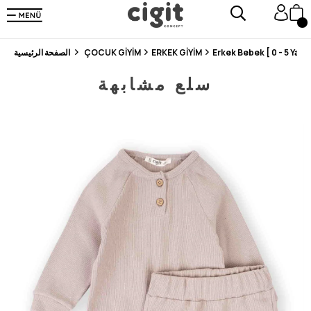
En Uygun Fiyat Garantisi !
300₺ ve Üzeri Alışverişlerde Kargo Ücretsiz !
Koşulsuz Şartsız İade İmkanı
Erkek Bebek [ 0 - 5 Yaş ]
ERKEK GİYİM
ÇOCUK GİYİM
الصفحة الرئيسية
سلع مشابهة