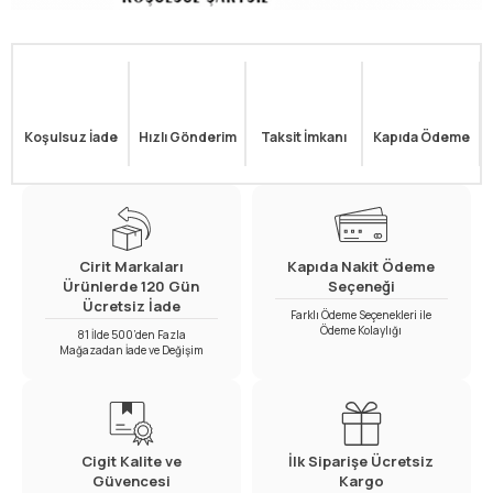
Koşulsuz İade
Hızlı Gönderim
Taksit İmkanı
Kapıda Ödeme
Cirit Markaları
Kapıda Nakit Ödeme
Ürünlerde 120 Gün
Seçeneği
Ücretsiz İade
Farklı Ödeme Seçenekleri ile
Ödeme Kolaylığı
81 İlde 500’den Fazla
Mağazadan İade ve Değişim
Cigit Kalite ve
İlk Siparişe Ücretsiz
Güvencesi
Kargo