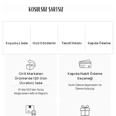
Koşulsuz İade
Hızlı Gönderim
Taksit İmkanı
Kapıda Ödeme
Cirit Markaları
Kapıda Nakit Ödeme
Ürünlerde 120 Gün
Seçeneği
Ücretsiz İade
Farklı Ödeme Seçenekleri ile
Ödeme Kolaylığı
81 İlde 500’den Fazla
Mağazadan İade ve Değişim