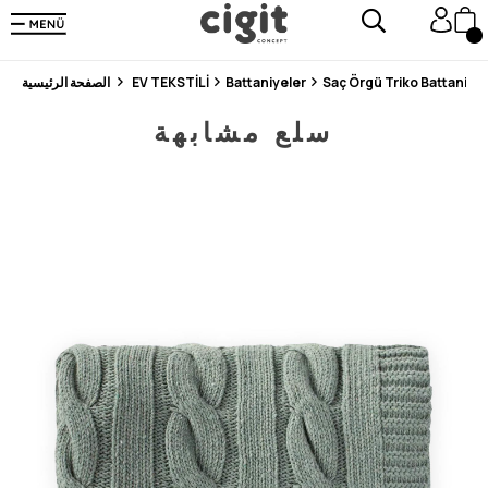
En Uygun Fiyat Garantisi !
300₺ ve Üzeri Alışverişlerde Kargo Ücretsiz !
Koşulsuz Şartsız İade İmkanı
Saç Örgü Triko Battaniye
Battaniyeler
EV TEKSTİLİ
الصفحة الرئيسية
سلع مشابهة