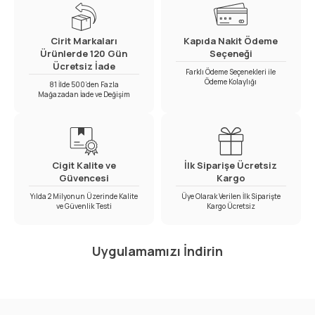
Cirit Markaları
Kapıda Nakit Ödeme
Ürünlerde 120 Gün
Seçeneği
Ücretsiz İade
Farklı Ödeme Seçenekleri ile
Ödeme Kolaylığı
81 İlde 500’den Fazla
Mağazadan İade ve Değişim
Cigit Kalite ve
İlk Siparişe Ücretsiz
Güvencesi
Kargo
Yılda 2 Milyonun Üzerinde Kalite
Üye Olarak Verilen İlk Siparişte
ve Güvenlik Testi
Kargo Ücretsiz
Uygulamamızı İndirin