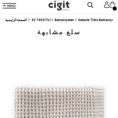
En Uygun Fiyat Garantisi !
300₺ ve Üzeri Alışverişlerde Kargo Ücretsiz !
Koşulsuz Şartsız İade İmkanı
Selanik Triko Battaniye 8
Battaniyeler
EV TEKSTİLİ
الصفحة الرئيسية
سلع مشابهة