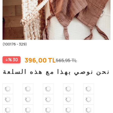
(100176 - 329)
396,00 TL
30
565,95 TL
نحن نوصي بهذا مع هذه السلعة