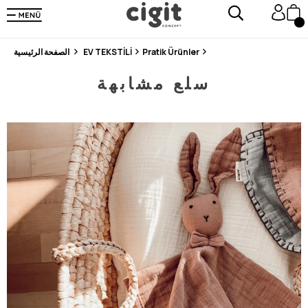
En Uygun Fiyat Garantisi !
300₺ ve Üzeri Alışverişlerde Kargo Ücretsiz !
Koşulsuz Şartsız İade İmkanı
Pratik Ürünler
EV TEKSTİLİ
الصفحة الرئيسية
سلع مشابهة