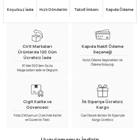
Koşulsuz İade
Hızlı Gönderim
Taksit İmkanı
Kapıda Ödeme
Cirit Markaları
Kapıda Nakit Ödeme
Ürünlerde 120 Gün
Seçeneği
Ücretsiz İade
Farklı Ödeme Seçenekleri ile
Ödeme Kolaylığı
81 İlde 500’den Fazla
Mağazadan İade ve Değişim
Cigit Kalite ve
İlk Siparişe Ücretsiz
Güvencesi
Kargo
Yılda 2 Milyonun Üzerinde Kalite
Üye Olarak Verilen İlk Siparişte
ve Güvenlik Testi
Kargo Ücretsiz
Uygulamamızı İndirin