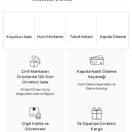
Koşulsuz İade
Hızlı Gönderim
Taksit İmkanı
Kapıda Ödeme
Cirit Markaları
Kapıda Nakit Ödeme
Ürünlerde 120 Gün
Seçeneği
Ücretsiz İade
Farklı Ödeme Seçenekleri ile
Ödeme Kolaylığı
81 İlde 500’den Fazla
Mağazadan İade ve Değişim
Cigit Kalite ve
İlk Siparişe Ücretsiz
Güvencesi
Kargo