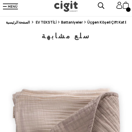
En Uygun Fiyat Garantisi !
300₺ ve Üzeri Alışverişlerde Kargo Ücretsiz !
Koşulsuz Şartsız İade İmkanı
Üçgen Köşeli Çift Kat B
Battaniyeler
EV TEKSTİLİ
الصفحة الرئيسية
سلع مشابهة