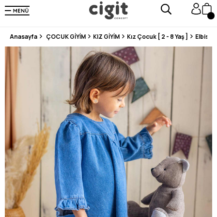
250.000'DEN FAZLA DEĞERLENDİRMEDE 5 ÜZERİNDEN 4.8 PUAN ALDI ⭐⭐⭐⭐⭐
3 MİLYONDAN FAZLA MUTLU MÜŞTERİ ❤️ 10 MİLYON ÜRÜN
Anasayfa
ÇOCUK GİYİM
KIZ GİYİM
Kız Çocuk [ 2 - 8 Yaş ]
Elbise