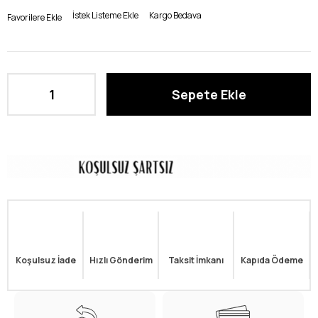
İstek Listeme Ekle
Kargo Bedava
Favorilere Ekle
Koşulsuz İade
Hızlı Gönderim
Taksit İmkanı
Kapıda Ödeme