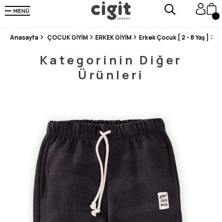
250.000'DEN FAZLA DEĞERLENDİRMEDE 5 ÜZERİNDEN 4.8 PUAN ALDI ⭐⭐⭐⭐⭐
3 MİLYONDAN FAZLA MUTLU MÜŞTERİ ❤️ 10 MİLYON ÜRÜN
Anasayfa
ÇOCUK GİYİM
ERKEK GİYİM
Erkek Çocuk [ 2 - 8 Yaş ]
Al
Kategorinin Diğer
Ürünleri