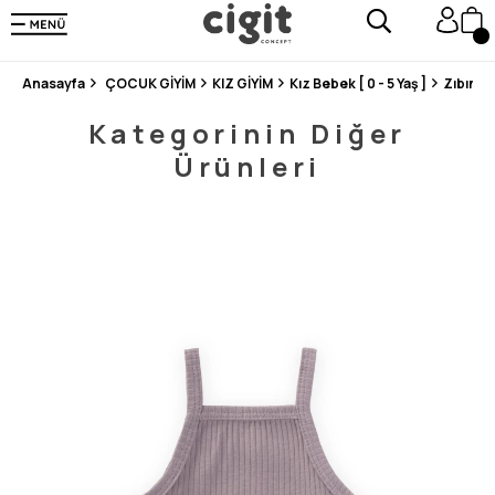
250.000'DEN FAZLA DEĞERLENDİRMEDE 5 ÜZERİNDEN 4.8 PUAN ALDI ⭐⭐⭐⭐⭐
3 MİLYONDAN FAZLA MUTLU MÜŞTERİ ❤️ 10 MİLYON ÜRÜN
Anasayfa
ÇOCUK GİYİM
KIZ GİYİM
Kız Bebek [ 0 - 5 Yaş ]
Zıbın
Kategorinin Diğer
Ürünleri