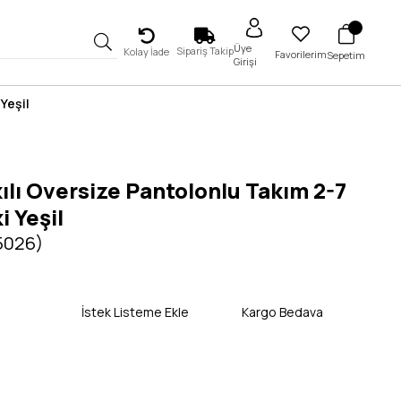
Üye
Sipariş Takip
Kolay İade
Favorilerim
Sepetim
Girişi
Yeşil
ılı Oversize Pantolonlu Takım 2-7
i Yeşil
 5026)
İstek Listeme Ekle
Kargo Bedava