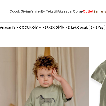
250.000'DEN FAZLA DEĞERLENDİRMEDE 5 ÜZERİNDEN 4.8 PUAN ALDI ⭐
Çocuk Giyim
Yeniler
Ev Tekstili
Aksesuar
Çorap
Outlet
Zamans
3 MİLYONDAN FAZLA MUTLU MÜŞTERİ ❤️ 10 MİLYON ÜRÜN
Anasayfa
ÇOCUK GİYİM
ERKEK GİYİM
Erkek Çocuk [ 2 - 8 Yaş ]