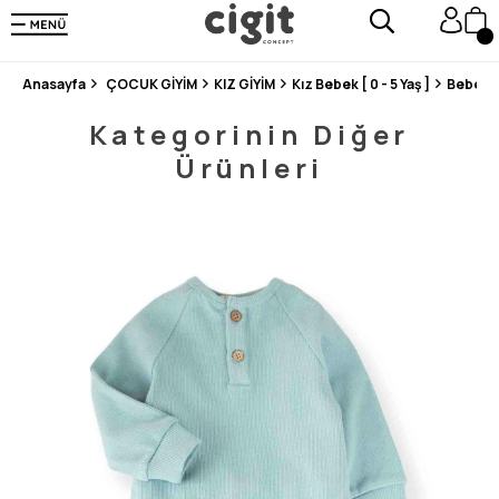
250.000'DEN FAZLA DEĞERLENDİRMEDE 5 ÜZERİNDEN 4.8 PUAN ALDI ⭐⭐⭐⭐⭐
3 MİLYONDAN FAZLA MUTLU MÜŞTERİ ❤️ 10 MİLYON ÜRÜN
Anasayfa
ÇOCUK GİYİM
KIZ GİYİM
Kız Bebek [ 0 - 5 Yaş ]
Bebek 
Kategorinin Diğer
Ürünleri