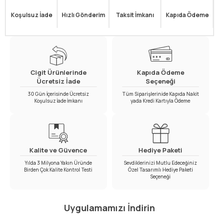
Koşulsuz İade
Hızlı Gönderim
Taksit İmkanı
Kapıda Ödeme
Cigit Ürünlerinde
Kapıda Ödeme
Ücretsiz İade
Seçeneği
30 Gün İçerisinde Ücretsiz
Tüm Siparişlerinide Kapıda Nakit
Koşulsuz İade İmkanı
yada Kredi Kartıyla Ödeme
Kalite ve Güvence
Hediye Paketi
Yılda 3 Milyona Yakın Üründe
Sevdiklerinizi Mutlu Edeceğiniz
Birden Çok Kalite Kontrol Testi
Özel Tasarımlı Hediye Paketi
Seçeneği
Uygulamamızı İndirin