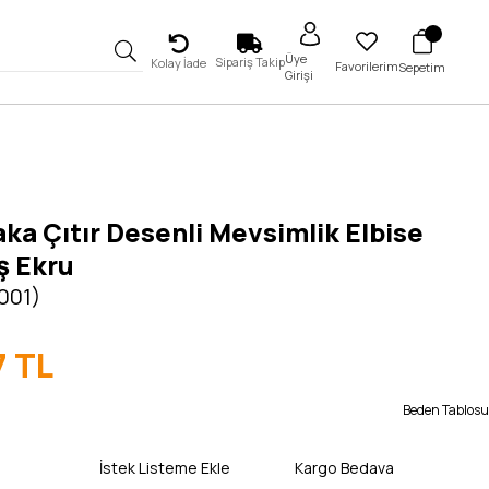
Üye
Sipariş Takip
Kolay İade
Favorilerim
Sepetim
Girişi
ka Çıtır Desenli Mevsimlik Elbise
ş Ekru
5001)
7 TL
Beden Tablosu
İstek Listeme Ekle
Kargo Bedava