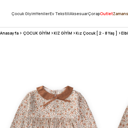
250.000'DEN FAZLA DEĞERLENDİRMEDE 5 ÜZERİNDEN 4.8 PUAN ALDI ⭐
Çocuk Giyim
Yeniler
Ev Tekstili
Aksesuar
Çorap
Outlet
Zamans
3 MİLYONDAN FAZLA MUTLU MÜŞTERİ ❤️ 10 MİLYON ÜRÜN
Anasayfa
ÇOCUK GİYİM
KIZ GİYİM
Kız Çocuk [ 2 - 8 Yaş ]
Elb