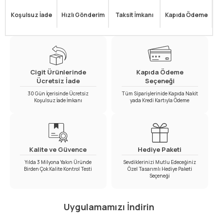
Koşulsuz İade
Hızlı Gönderim
Taksit İmkanı
Kapıda Ödeme
Cigit Ürünlerinde
Kapıda Ödeme
Ücretsiz İade
Seçeneği
30 Gün İçerisinde Ücretsiz
Tüm Siparişlerinide Kapıda Nakit
Koşulsuz İade İmkanı
yada Kredi Kartıyla Ödeme
Kalite ve Güvence
Hediye Paketi
Yılda 3 Milyona Yakın Üründe
Sevdiklerinizi Mutlu Edeceğiniz
Birden Çok Kalite Kontrol Testi
Özel Tasarımlı Hediye Paketi
Seçeneği
Uygulamamızı İndirin