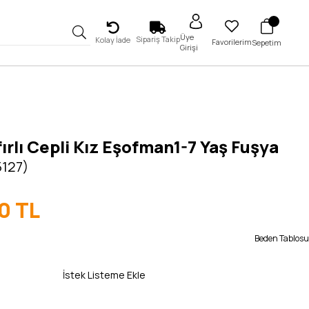
Üye
Sipariş Takip
Kolay İade
Favorilerim
Sepetim
Girişi
rfırlı Cepli Kız Eşofman1-7 Yaş Fuşya
5127)
0 TL
Beden Tablosu
İstek Listeme Ekle