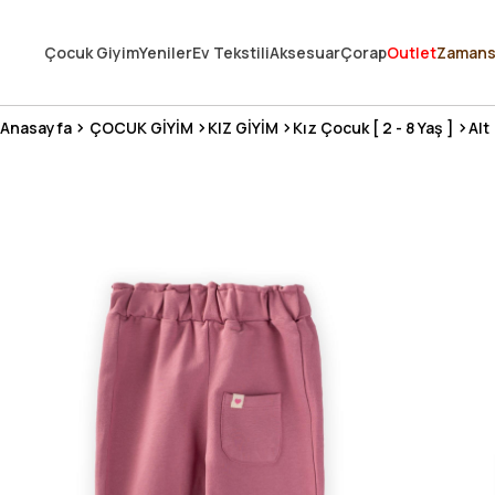
250.000'DEN FAZLA DEĞERLENDİRMEDE 5 ÜZERİNDEN 4.8 PUAN ALDI ⭐
Çocuk Giyim
Yeniler
Ev Tekstili
Aksesuar
Çorap
Outlet
Zamans
3 MİLYONDAN FAZLA MUTLU MÜŞTERİ ❤️ 10 MİLYON ÜRÜN
Anasayfa
ÇOCUK GİYİM
KIZ GİYİM
Kız Çocuk [ 2 - 8 Yaş ]
Alt