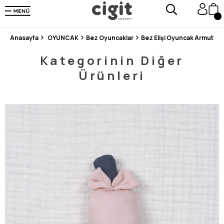
250.000'DEN FAZLA DEĞERLENDİRMEDE 5 ÜZERİNDEN 4.8 PUAN ALDI ⭐⭐⭐⭐⭐
3 MİLYONDAN FAZLA MUTLU MÜŞTERİ ❤️ 10 MİLYON ÜRÜN
Anasayfa
OYUNCAK
Bez Oyuncaklar
Bez Elişi Oyuncak Armut P
Kategorinin Diğer
Ürünleri