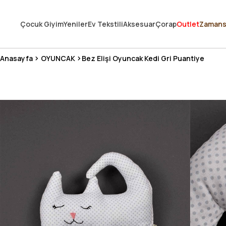
250.000'DEN FAZLA DEĞERLENDİRMEDE 5 ÜZERİNDEN 4.8 PUAN ALDI ⭐
Çocuk Giyim
Yeniler
Ev Tekstili
Aksesuar
Çorap
Outlet
Zamans
3 MİLYONDAN FAZLA MUTLU MÜŞTERİ ❤️ 10 MİLYON ÜRÜN
Anasayfa
OYUNCAK
Bez Elişi Oyuncak Kedi Gri Puantiye