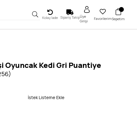
Üye
Sipariş Takip
Kolay İade
Favorilerim
Sepetim
Girişi
şi Oyuncak Kedi Gri Puantiye
256)
İstek Listeme Ekle