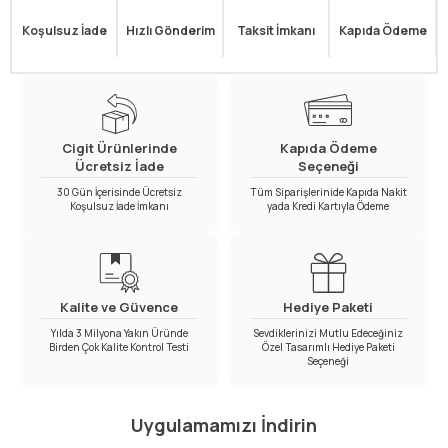
Koşulsuz İade
Hızlı Gönderim
Taksit İmkanı
Kapıda Ödeme
Cigit Ürünlerinde
Kapıda Ödeme
Ücretsiz İade
Seçeneği
30 Gün İçerisinde Ücretsiz
Tüm Siparişlerinide Kapıda Nakit
Koşulsuz İade İmkanı
yada Kredi Kartıyla Ödeme
Kalite ve Güvence
Hediye Paketi
Yılda 3 Milyona Yakın Üründe
Sevdiklerinizi Mutlu Edeceğiniz
Birden Çok Kalite Kontrol Testi
Özel Tasarımlı Hediye Paketi
Seçeneği
Uygulamamızı İndirin