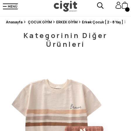
250.000'DEN FAZLA DEĞERLENDİRMEDE 5 ÜZERİNDEN 4.8 PUAN ALDI ⭐⭐⭐⭐⭐
3 MİLYONDAN FAZLA MUTLU MÜŞTERİ ❤️ 10 MİLYON ÜRÜN
Anasayfa
ÇOCUK GİYİM
ERKEK GİYİM
Erkek Çocuk [ 2 - 8 Yaş ]
Ç
Kategorinin Diğer
Ürünleri