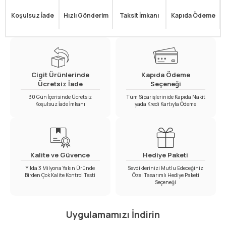
Koşulsuz İade
Hızlı Gönderim
Taksit İmkanı
Kapıda Ödeme
Cigit Ürünlerinde
Kapıda Ödeme
Ücretsiz İade
Seçeneği
30 Gün İçerisinde Ücretsiz
Tüm Siparişlerinide Kapıda Nakit
Koşulsuz İade İmkanı
yada Kredi Kartıyla Ödeme
Kalite ve Güvence
Hediye Paketi
Yılda 3 Milyona Yakın Üründe
Sevdiklerinizi Mutlu Edeceğiniz
Birden Çok Kalite Kontrol Testi
Özel Tasarımlı Hediye Paketi
Seçeneği
Uygulamamızı İndirin