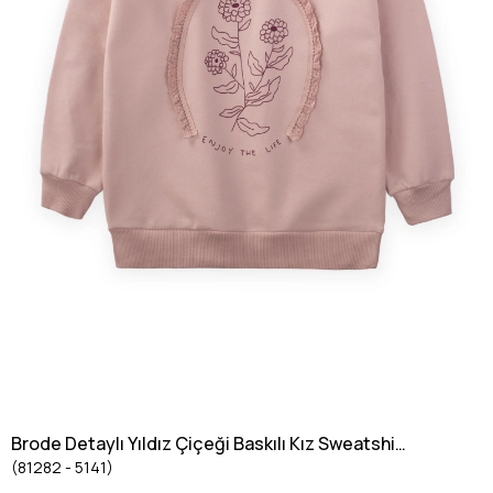
Brode Detaylı Yıldız Çiçeği Baskılı Kız Sweatshirt
(81282 - 5141)
3-13 Yaş Pudra