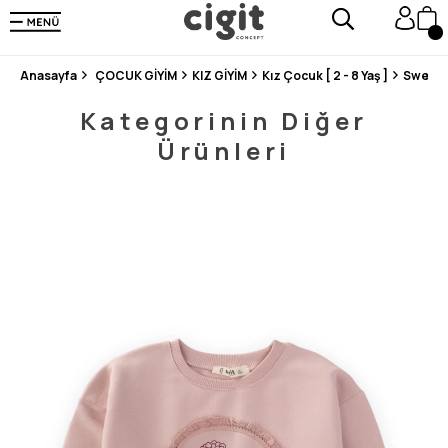
250.000'DEN FAZLA DEĞERLENDİRMEDE 5 ÜZERİNDEN 4.8 PUAN ALDI ⭐⭐⭐⭐⭐
3 MİLYONDAN FAZLA MUTLU MÜŞTERİ ❤️ 10 MİLYON ÜRÜN
Anasayfa
ÇOCUK GİYİM
KIZ GİYİM
Kız Çocuk [ 2 - 8 Yaş ]
Sweats
Kategorinin Diğer
Ürünleri