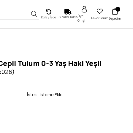
Üye
Sipariş Takip
Kolay İade
Favorilerim
Sepetim
Girişi
epli Tulum 0-3 Yaş Haki Yeşil
 5026)
İstek Listeme Ekle