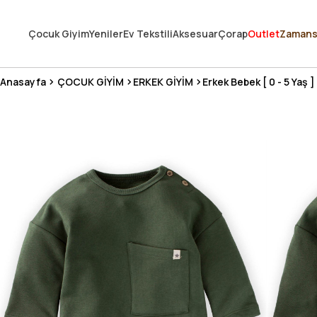
250.000'DEN FAZLA DEĞERLENDİRMEDE 5 ÜZERİNDEN 4.8 PUAN ALDI ⭐
Çocuk Giyim
Yeniler
Ev Tekstili
Aksesuar
Çorap
Outlet
Zamans
3 MİLYONDAN FAZLA MUTLU MÜŞTERİ ❤️ 10 MİLYON ÜRÜN
Anasayfa
ÇOCUK GİYİM
ERKEK GİYİM
Erkek Bebek [ 0 - 5 Yaş ]