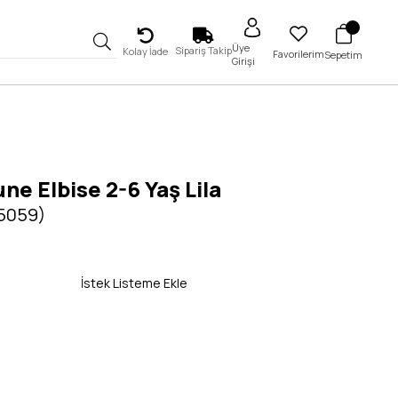
Üye
Sipariş Takip
Kolay İade
Favorilerim
Sepetim
Girişi
une Elbise 2-6 Yaş Lila
 5059)
İstek Listeme Ekle