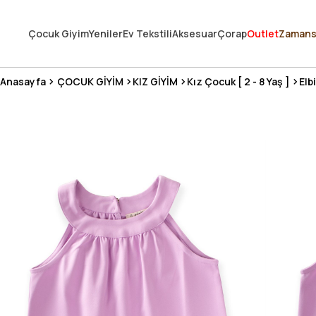
250.000'DEN FAZLA DEĞERLENDİRMEDE 5 ÜZERİNDEN 4.8 PUAN ALDI ⭐
Çocuk Giyim
Yeniler
Ev Tekstili
Aksesuar
Çorap
Outlet
Zamans
3 MİLYONDAN FAZLA MUTLU MÜŞTERİ ❤️ 10 MİLYON ÜRÜN
Anasayfa
ÇOCUK GİYİM
KIZ GİYİM
Kız Çocuk [ 2 - 8 Yaş ]
Elb