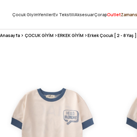
250.000'DEN FAZLA DEĞERLENDİRMEDE 5 ÜZERİNDEN 4.8 PUAN ALDI ⭐
Çocuk Giyim
Yeniler
Ev Tekstili
Aksesuar
Çorap
Outlet
Zamans
3 MİLYONDAN FAZLA MUTLU MÜŞTERİ ❤️ 10 MİLYON ÜRÜN
Anasayfa
ÇOCUK GİYİM
ERKEK GİYİM
Erkek Çocuk [ 2 - 8 Yaş ]