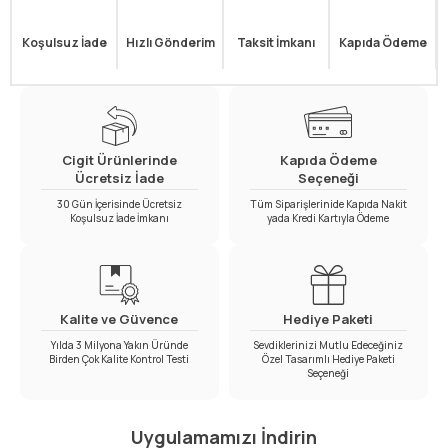
Koşulsuz İade
Hızlı Gönderim
Taksit İmkanı
Kapıda Ödeme
Cigit Ürünlerinde
Kapıda Ödeme
Ücretsiz İade
Seçeneği
30 Gün İçerisinde Ücretsiz
Tüm Siparişlerinide Kapıda Nakit
Koşulsuz İade İmkanı
yada Kredi Kartıyla Ödeme
Kalite ve Güvence
Hediye Paketi
Yılda 3 Milyona Yakın Üründe
Sevdiklerinizi Mutlu Edeceğiniz
Birden Çok Kalite Kontrol Testi
Özel Tasarımlı Hediye Paketi
Seçeneği
Uygulamamızı İndirin