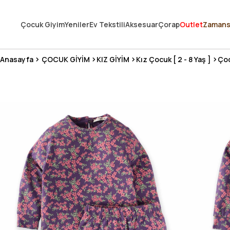
250.000'DEN FAZLA DEĞERLENDİRMEDE 5 ÜZERİNDEN 4.8 PUAN ALDI ⭐
Çocuk Giyim
Yeniler
Ev Tekstili
Aksesuar
Çorap
Outlet
Zamans
3 MİLYONDAN FAZLA MUTLU MÜŞTERİ ❤️ 10 MİLYON ÜRÜN
Anasayfa
ÇOCUK GİYİM
KIZ GİYİM
Kız Çocuk [ 2 - 8 Yaş ]
Çoc