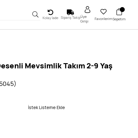
Üye
Sipariş Takip
Kolay İade
Favorilerim
Sepetim
Girişi
esenli Mevsimlik Takım 2-9 Yaş
 5045)
İstek Listeme Ekle