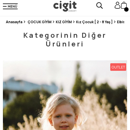
250.000'DEN FAZLA DEĞERLENDİRMEDE 5 ÜZERİNDEN 4.8 PUAN ALDI ⭐⭐⭐⭐⭐
3 MİLYONDAN FAZLA MUTLU MÜŞTERİ ❤️ 10 MİLYON ÜRÜN
Anasayfa
ÇOCUK GİYİM
KIZ GİYİM
Kız Çocuk [ 2 - 8 Yaş ]
Elbise
Kategorinin Diğer
Ürünleri
OUTLET