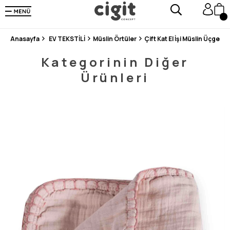
250.000'DEN FAZLA DEĞERLENDİRMEDE 5 ÜZERİNDEN 4.8 PUAN ALDI ⭐⭐⭐⭐⭐
3 MİLYONDAN FAZLA MUTLU MÜŞTERİ ❤️ 10 MİLYON ÜRÜN
Anasayfa
EV TEKSTİLİ
Müslin Örtüler
Çift Kat El İşi Müslin Üçgen
Kategorinin Diğer
Ürünleri