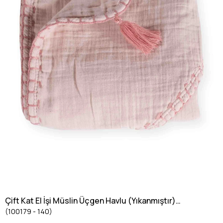
Çift Kat El İşi Müslin Üçgen Havlu (Yıkanmıştır)
(100179 - 140)
75X75 cm Pembe